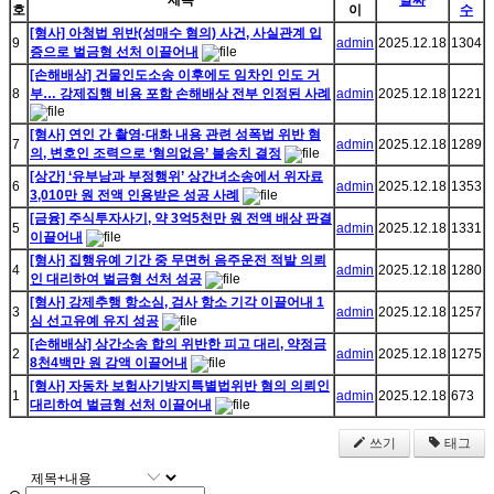
제목
날짜
호
이
수
[형사] 아청법 위반(성매수 혐의) 사건, 사실관계 입
9
admin
2025.12.18
1304
증으로 벌금형 선처 이끌어내
[손해배상] 건물인도소송 이후에도 임차인 인도 거
8
부… 강제집행 비용 포함 손해배상 전부 인정된 사례
admin
2025.12.18
1221
[형사] 연인 간 촬영·대화 내용 관련 성폭법 위반 혐
7
admin
2025.12.18
1289
의, 변호인 조력으로 ‘혐의없음’ 불송치 결정
[상간] ‘유부남과 부정행위’ 상간녀소송에서 위자료
6
admin
2025.12.18
1353
3,010만 원 전액 인용받은 성공 사례
[금융] 주식투자사기, 약 3억5천만 원 전액 배상 판결
5
admin
2025.12.18
1331
이끌어내
[형사] 집행유예 기간 중 무면허 음주운전 적발 의뢰
4
admin
2025.12.18
1280
인 대리하여 벌금형 선처 성공
[형사] 강제추행 항소심, 검사 항소 기각 이끌어내 1
3
admin
2025.12.18
1257
심 선고유예 유지 성공
[손해배상] 상간소송 합의 위반한 피고 대리, 약정금
2
admin
2025.12.18
1275
8천4백만 원 감액 이끌어내
[형사] 자동차 보험사기방지특별법위반 혐의 의뢰인
1
admin
2025.12.18
673
대리하여 벌금형 선처 이끌어내
쓰기
태그