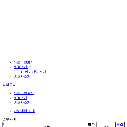
서초구변호사
로펌소개
에이앤랩 소개
변호사소개
상담문의
서초구변호사
로펌소개
변호사소개
에이앤랩 소개
업무사례
번
글쓴
조회