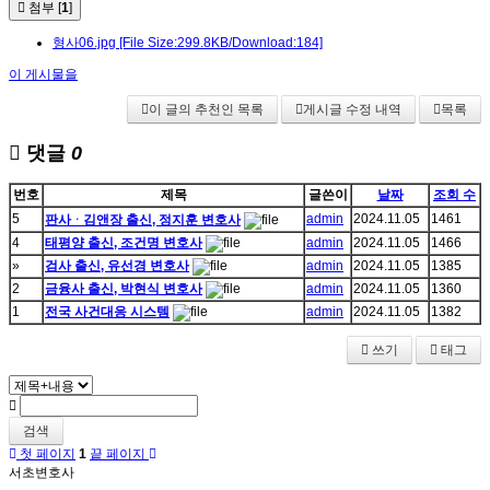
첨부 [
1
]
형사06.jpg
[File Size:299.8KB/Download:184]
이 게시물을
이 글의 추천인 목록
게시글 수정 내역
목록
댓글
0
번호
제목
글쓴이
날짜
조회 수
5
admin
2024.11.05
1461
판사ᆞ김앤장 출신, 정지훈 변호사
4
태평양 출신, 조건명 변호사
admin
2024.11.05
1466
»
검사 출신, 유선경 변호사
admin
2024.11.05
1385
2
금융사 출신, 박현식 변호사
admin
2024.11.05
1360
1
전국 사건대응 시스템
admin
2024.11.05
1382
쓰기
태그
검색
첫 페이지
1
끝 페이지
서초변호사