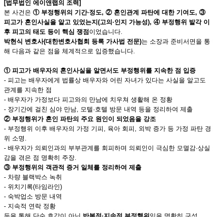
[
법무법인 에이앤랩의 조력]
본 사건은
① 부정행위의 기간·정도, ② 혼인관계 파탄에 대한 기여도, ③
피고가 혼인사실을 알고 있었는지(고의·인지 가능성), ④ 부정행위 발각 이
후 피고의 태도 등이 핵심 쟁점
이었습니다.
박현식 변호사(대한변호사협회 등록 가사법 전문)
는 소장과 준비서면을 통
해 다음과 같은 점을 체계적으로 입증했습니다.
①
피고가 배우자의 혼인사실을 알면서도 부정행위를 지속한 점 입증
- 피고는 배우자에게 법률상 배우자와 어린 자녀가 있다는 사실을 알고도
관계를 지속한 점
- 배우자가 가정보다 피고와의 만남에 치우쳐 생활해 온 정황
- 장기간에 걸친 심야 만남, 모텔·호텔 방문 내역 등을 정리하여 제출
②
부정행위가 혼인 파탄의 주요 원인이 되었음을 강조
- 부정행위 이후 배우자의 가정 기피, 육아 회피, 외박 증가 등 가정 파탄 경
위 소명.
- 배우자가 의뢰인과의 부부관계를 회피하며 의뢰인이 극심한 모멸감·상실
감을 겪은 점 명확히 주장.
③
부정행위의 객관적 증거 일체를 정리하여 제출
- 차량 블랙박스 녹취
- 위치기록(타임라인)
- 숙박업소 방문 내역
- 지속적 연락 정황
등을 통해 단순 호감이 아닌
반복적·지속적 부정행위
임을 명확히 구성.