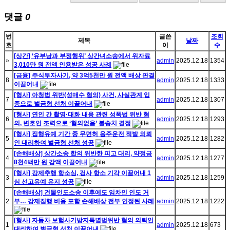
댓글
0
번
글쓴
조회
제목
날짜
호
이
수
[상간] ‘유부남과 부정행위’ 상간녀소송에서 위자료
»
admin
2025.12.18
1354
3,010만 원 전액 인용받은 성공 사례
[금융] 주식투자사기, 약 3억5천만 원 전액 배상 판결
8
admin
2025.12.18
1333
이끌어내
[형사] 아청법 위반(성매수 혐의) 사건, 사실관계 입
7
admin
2025.12.18
1307
증으로 벌금형 선처 이끌어내
[형사] 연인 간 촬영·대화 내용 관련 성폭법 위반 혐
6
admin
2025.12.18
1293
의, 변호인 조력으로 ‘혐의없음’ 불송치 결정
[형사] 집행유예 기간 중 무면허 음주운전 적발 의뢰
5
admin
2025.12.18
1282
인 대리하여 벌금형 선처 성공
[손해배상] 상간소송 합의 위반한 피고 대리, 약정금
4
admin
2025.12.18
1277
8천4백만 원 감액 이끌어내
[형사] 강제추행 항소심, 검사 항소 기각 이끌어내 1
3
admin
2025.12.18
1259
심 선고유예 유지 성공
[손해배상] 건물인도소송 이후에도 임차인 인도 거
2
부… 강제집행 비용 포함 손해배상 전부 인정된 사례
admin
2025.12.18
1222
[형사] 자동차 보험사기방지특별법위반 혐의 의뢰인
1
admin
2025.12.18
673
대리하여 벌금형 선처 이끌어내