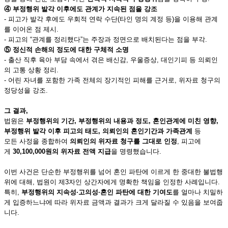
④
부정행위 발각 이후에도 관계가 지속된 점을 강조
- 피고가 발각 후에도 우회적 연락 수단(타인 명의 계정 등)을 이용해 관계
를 이어온 점 제시.
- 피고의 “관계를 정리했다”는 주장과 정면으로 배치된다는 점을 부각.
⑤
정신적 손해의 정도에 대한 구체적 소명
- 출산 직후 육아 부담 속에서 겪은 배신감, 우울증상, 대인기피 등 의뢰인
의 고통 상황 정리.
- 어린 자녀를 포함한 가족 전체의 장기적인 피해를 근거로, 위자료 청구의
정당성을 강조.
그 결과,
법원은
부정행위의 기간, 부정행위의 내용과 정도, 혼인관계에 미친 영향,
부정행위 발각 이후 피고의 태도, 의뢰인의 혼인기간과 가족관계
등
모든 사정을 종합하여
의뢰인의 위자료 청구를 그대로 인정
, 피고에
게
30,100,000원의 위자료 전액 지급
을 명령했습니다.
이번 사건은 단순한 부정행위를 넘어 혼인 파탄에 이르게 한 중대한 불법행
위에 대해, 법원이 제3자인 상간자에게 명확한 책임을 인정한 사례입니다.
특히,
부정행위의 지속성·고의성·혼인 파탄에 대한 기여도
를 얼마나 치밀하
게 입증하느냐에 따라 위자료 금액과 결과가 크게 달라질 수 있음을 보여줍
니다.