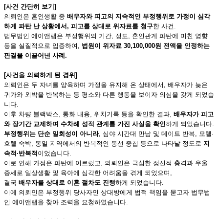
[
사건 간단히 보기]
의뢰인은 혼인생활 중
배우자와 피고의 지속적인 부정행위로 가정이 심각
하게 파탄 난 상황에서, 피고를 상대로 위자료를 청구
한 사건.
법무법인 에이앤랩은 부정행위의 기간, 정도, 혼인관계 파탄에 미친 영향
등을 실질적으로 입증하여,
법원이 위자료 30,100,000원 전액을 인정하는
판결을 이끌어낸 사례.
[
사건을 의뢰하게 된 경위]
의뢰인은 두 자녀를 양육하며 가정을 유지해 온 상태에서, 배우자가 늦은
귀가와 외박을 반복하는 등 평소와 다른 행동을 보이자 의심을 갖게 되었습
니다.
이후 차량 블랙박스, 통화 내용, 위치기록 등을 확인한 결과,
배우자가 피고
와 장기간 교제하며 수차례 성적 관계를 가진 사실을 확인
하게 되었습니다.
부정행위는 단순 일회성이 아니라
, 심야 시간대 만남 및 데이트 반복, 모텔·
호텔 숙박, 동일 지역에서의 반복적인 동선 중첩 등으로 나타날 정도로
지
속적·반복적
이었습니다.
이로 인해 가정은 파탄에 이르렀고, 의뢰인은 극심한 정신적 충격과 우울
증세로 일상생활 및 육아에 심각한 어려움을 겪게 되었으며,
결국
배우자를 상대로 이혼 절차도 진행
하게 되었습니다.
이에 의뢰인은 부정행위 당사자인 상대방에게 법적 책임을 묻고자 법무법
인 에이앤랩을 찾아 조력을 요청하였습니다.