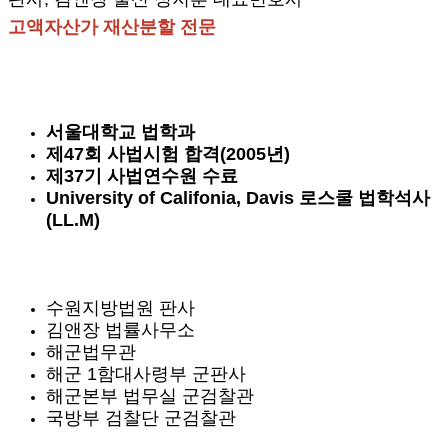
고액자산가 재산분할 전문
서울대학교 법학과
제47회 사법시험 합격(2005년)
제37기 사법연수원 수료
University of Califonia, Davis 로스쿨 법학석사
(LL.M)
수원지방법원 판사
김앤장 법률사무소
해군법무관
해군 1함대사령부 군판사
해군본부 법무실 군검찰관
국방부 검찰단 군검찰관