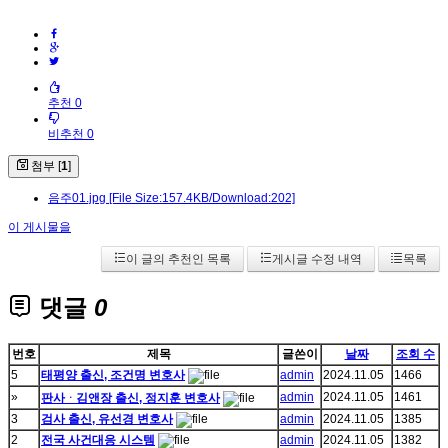
추천 0
비추천 0
첨부 [
1
]
음주01.jpg
[File Size:157.4KB/Download:202]
이 게시물을
이 글의 추천인 목록
게시글 수정 내역
목록
댓글
0
번호
제목
글쓴이
날짜
조회 수
5
태평양 출신, 조건명 변호사
admin
2024.11.05
1466
»
admin
2024.11.05
1461
판사ᆞ김앤장 출신, 정지훈 변호사
3
검사 출신, 유선경 변호사
admin
2024.11.05
1385
2
전국 사건대응 시스템
admin
2024.11.05
1382