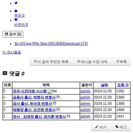
추천 0
비추천 0
첨부 [
1
]
형사03.jpg
[File Size:266.0KB/Download:172]
이 게시물을
이 글의 추천인 목록
게시글 수정 내역
목록
댓글
0
번호
제목
글쓴이
날짜
조회 수
5
전국 사건대응 시스템
admin
2024.11.05
1382
»
금융사 출신, 박현식 변호사
admin
2024.11.05
1360
3
검사 출신, 유선경 변호사
admin
2024.11.05
1388
2
태평양 출신, 조건명 변호사
admin
2024.11.05
1466
1
admin
2024.11.05
1461
판사ᆞ김앤장 출신, 정지훈 변호사
쓰기
태그